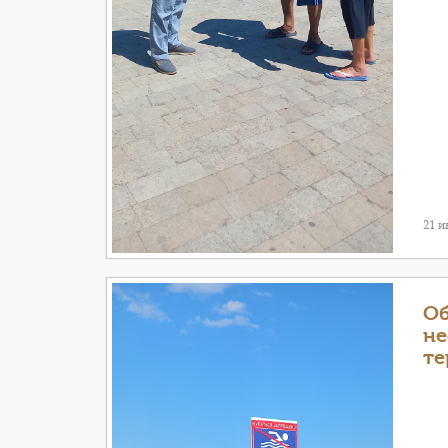
21 
Об
не
те