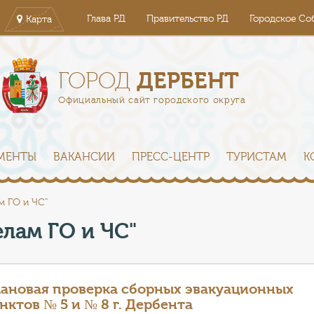
Глава РД
Правительство РД
Городское Со
Карта
ДЕРБЕНТ
ГОРОД
Официальный сайт городского округа
МЕНТЫ
ВАКАНСИИ
ПРЕСС-ЦЕНТР
ТУРИСТАМ
К
м ГО и ЧС"
елам ГО и ЧС"
ановая проверка сборных эвакуационных
нктов № 5 и № 8 г. Дербента