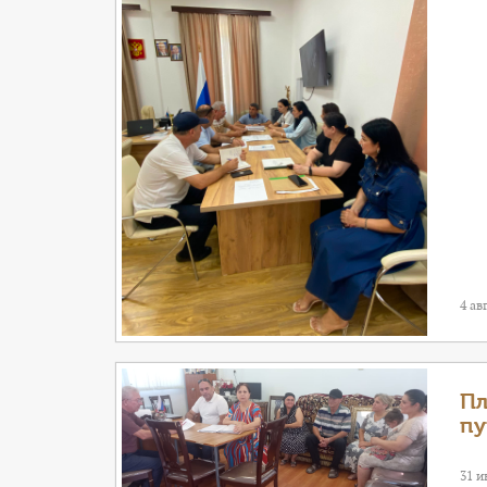
4 ав
Пл
пу
31 