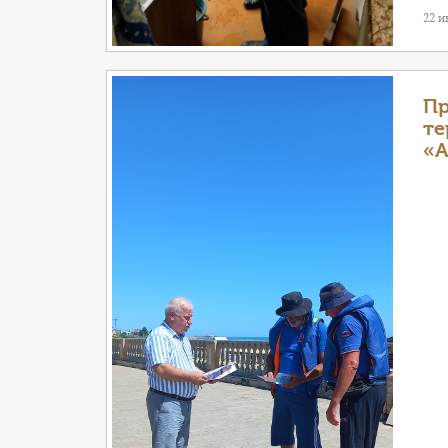
22 
Пр
те
«А