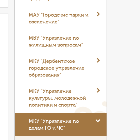
МАУ "Городские парки и
озеленение"
МБУ "Управление по
жилищным вопросам"
МКУ "Дербентское
городское управление
образования"
МКУ "Управление
культуры, молодежной
политики и спорта"
МКУ "Управление по
делам ГО и ЧС"