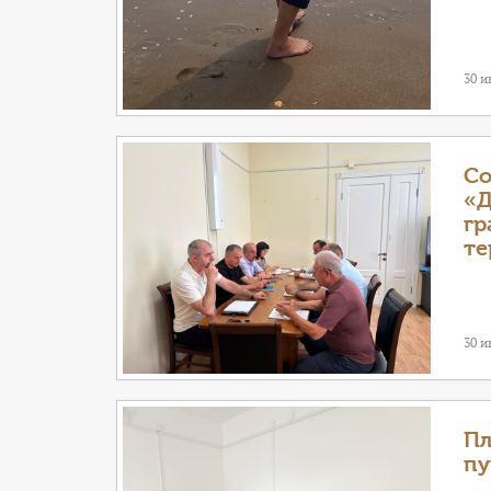
30 
Со
«Д
гр
те
30 
Пл
пу