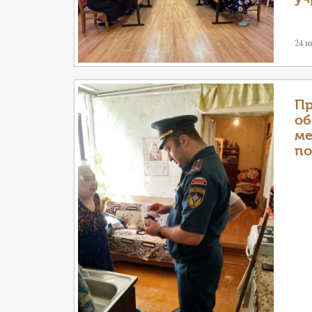
24 
Пр
об
ме
по