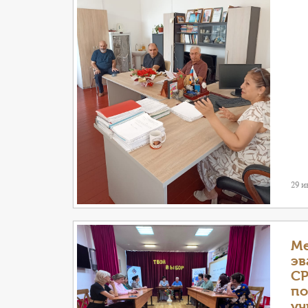
29 
Ме
эв
СР
по
уч