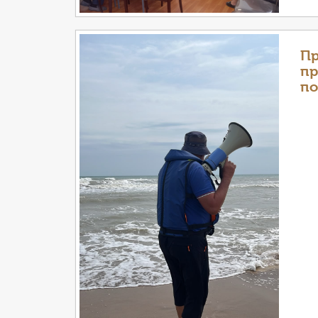
Пр
пр
по