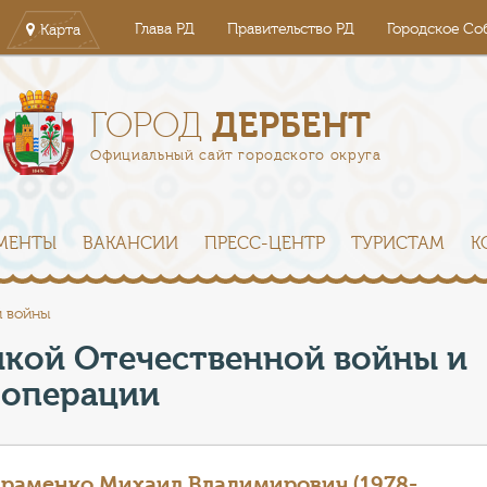
Глава РД
Правительство РД
Городское Со
Карта
ДЕРБЕНТ
ГОРОД
Официальный сайт городского округа
МЕНТЫ
ВАКАНСИИ
ПРЕСС-ЦЕНТР
ТУРИСТАМ
К
й войны
икой Отечественной войны и
 операции
раменко Михаил Владимирович (1978-