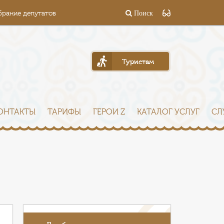
брание депутатов
Поиск
Туристам
ОНТАКТЫ
ТАРИФЫ
ГЕРОИ Z
КАТАЛОГ УСЛУГ
СЛ