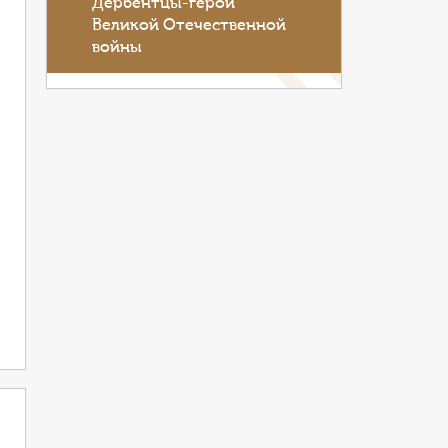
Дербентцы-герои
Великой Отечественной
войны