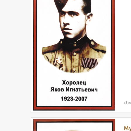
21 а
Му