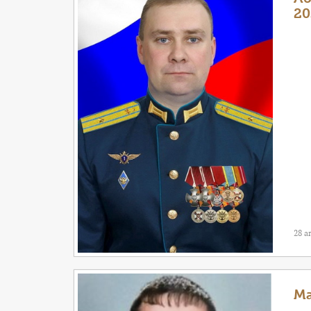
20
28 а
Ма