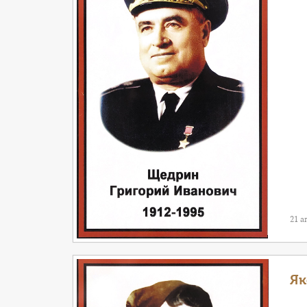
21 а
Як