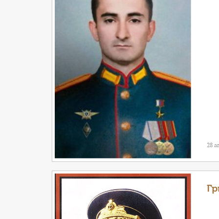
28 а
Гр