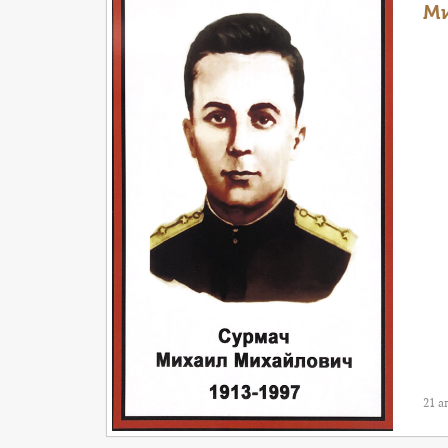
Ми
21 а