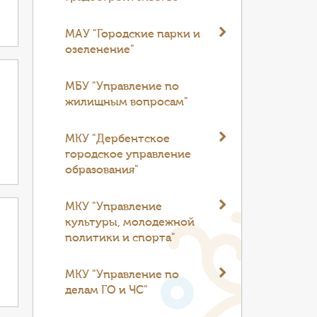
МАУ "Городские парки и
озеленение"
МБУ "Управление по
жилищным вопросам"
МКУ "Дербентское
городское управление
образования"
МКУ "Управление
культуры, молодежной
политики и спорта"
МКУ "Управление по
делам ГО и ЧС"