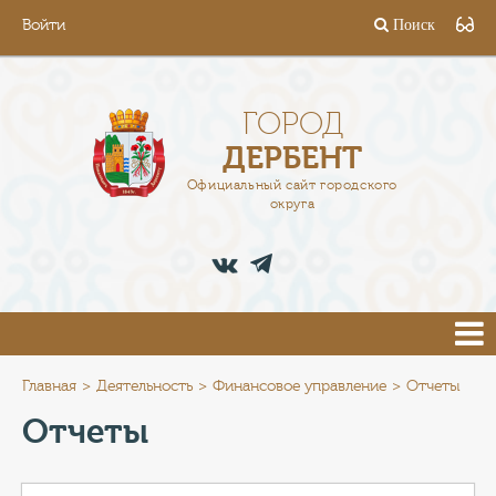
Войти
Поиск
ГОРОД
ГЛАВА
ГОРОД
ДЕРБЕНТ
АДМИНИСТРАЦИЯ
Официальный сайт городского
округа
ДЕЯТЕЛЬНОСТЬ
ДОКУМЕНТЫ
ВАКАНСИИ
ПРЕСС-ЦЕНТР
Главная
Деятельность
Финансовое управление
Отчеты
Отчеты
ТУРИСТАМ