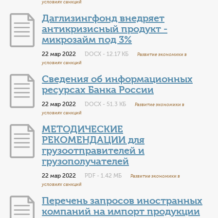
условиях санкций
Даглизингфонд внедряет
антикризисный продукт -
микрозайм под 3%
22 мар 2022
DOCX - 12.17 КБ
Развитие экономики в
условиях санкций
Сведения об информационных
ресурсах Банка России
22 мар 2022
DOCX - 51.3 КБ
Развитие экономики в
условиях санкций
МЕТОДИЧЕСКИЕ
РЕКОМЕНДАЦИИ для
грузоотправителей и
грузополучателей
22 мар 2022
PDF - 1.42 МБ
Развитие экономики в
условиях санкций
Перечень запросов иностранных
компаний на импорт продукции