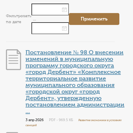
КОНТАКТЫ
ТАРИФЫ
Фильтровать
Применить
…
по дате
ГЕРОИ Z
КАТАЛОГ УСЛУГ
Постановление № 98 О внесении
изменений в муниципальную
СЛУЖБА ПО КОНТРАКТУ
программу городского округа
«город Дербент» «Комплексное
территориальное развитие
муниципального образования
«городской округ «город
Дербент», утвержденную
постановлением администрации
...
3 апр 2026
PDF - 969.5 КБ
Развитие экономики в условиях
санкций