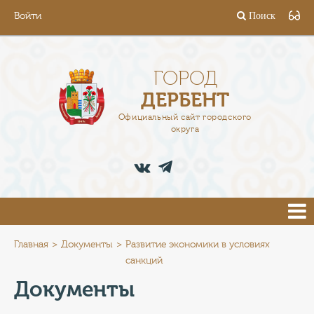
Войти
Поиск
ГОРОД
ГЛАВА
ГОРОД
ДЕРБЕНТ
АДМИНИСТРАЦИЯ
Официальный сайт городского
округа
ДЕЯТЕЛЬНОСТЬ
ДОКУМЕНТЫ
ВАКАНСИИ
ПРЕСС-ЦЕНТР
Главная
Документы
Развитие экономики в условиях
санкций
ТУРИСТАМ
Документы