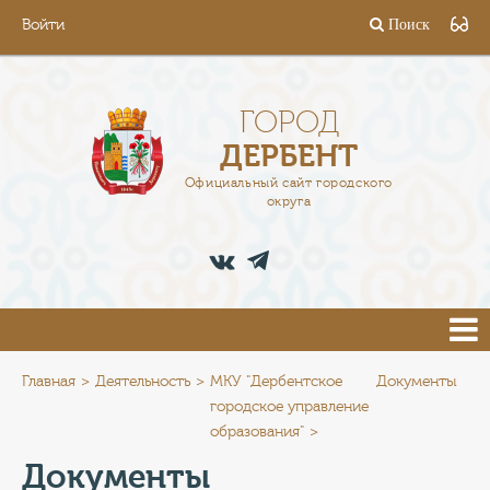
Войти
Поиск
ГОРОД
ГЛАВА
ГОРОД
ДЕРБЕНТ
АДМИНИСТРАЦИЯ
Официальный сайт городского
округа
ДЕЯТЕЛЬНОСТЬ
ДОКУМЕНТЫ
ВАКАНСИИ
ПРЕСС-ЦЕНТР
Главная
Деятельность
МКУ "Дербентское
Документы
городское управление
образования"
ТУРИСТАМ
Документы