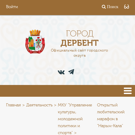
Войти
Поиск
ГОРОД
ГЛАВА
ГОРОД
ДЕРБЕНТ
АДМИНИСТРАЦИЯ
Официальный сайт городского
округа
ДЕЯТЕЛЬНОСТЬ
ДОКУМЕНТЫ
ВАКАНСИИ
ПРЕСС-ЦЕНТР
Главная
Деятельность
МКУ "Управление
Открытый
культуры,
любительский
молодежной
марафон в
ТУРИСТАМ
политики и
"Нарын-Кала"
спорта"