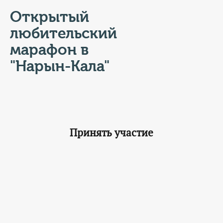
КОНТАКТЫ
Открытый
ТАРИФЫ
любительский
марафон в
ГЕРОИ Z
"Нарын-Кала"
КАТАЛОГ УСЛУГ
СЛУЖБА ПО КОНТРАКТУ
Принять участие