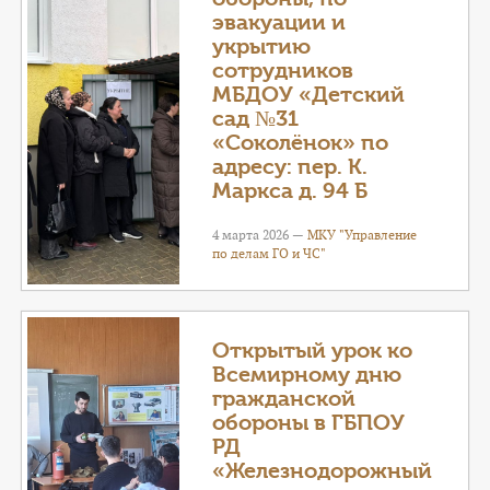
эвакуации и
укрытию
сотрудников
МБДОУ «Детский
сад №31
«Соколёнок» по
адресу: пер. К.
Маркса д. 94 Б
4 марта 2026 —
МКУ "Управление
по делам ГО и ЧС"
Открытый урок ко
Всемирному дню
гражданской
обороны в ГБПОУ
РД
«Железнодорожный