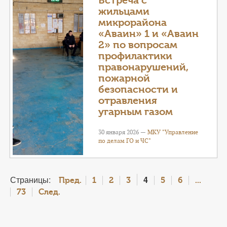
Встреча с
жильцами
микрорайона
«Аваин» 1 и «Аваин
2» по вопросам
профилактики
правонарушений,
пожарной
безопасности и
отравления
угарным газом
30 января 2026 —
МКУ "Управление
по делам ГО и ЧС"
Страницы:
4
Пред.
1
2
3
5
6
...
73
След.