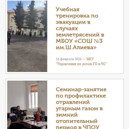
Учебная
тренировка по
эвакуации в
случаях
землетрясений в
МБОУ «СОШ №3
им.Ш.Алиева»
16 февраля 2026 —
МКУ
"Управление по делам ГО и ЧС"
Семинар-занятие
по профилактике
отравлений
угарным газом в
зимний
отопительный
период в ЧПОУ