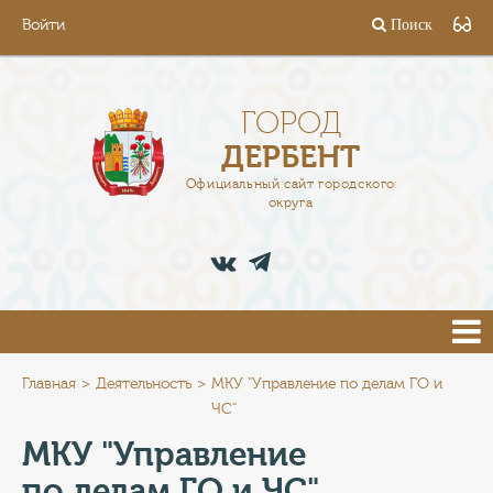
Войти
Поиск
ГОРОД
ГЛАВА
ГОРОД
ДЕРБЕНТ
АДМИНИСТРАЦИЯ
Официальный сайт городского
округа
ДЕЯТЕЛЬНОСТЬ
ДОКУМЕНТЫ
ВАКАНСИИ
ПРЕСС-ЦЕНТР
Главная
Деятельность
МКУ "Управление по делам ГО и
ЧС"
ТУРИСТАМ
МКУ "Управление
по делам ГО и ЧС"