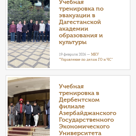
Учебная
тренировка по
эвакуации в
Дагестанской
академии
образования и
культуры
19 февраля 2026 —
МКУ
"Управление по делам ГО и ЧС"
Учебная
тренировка в
Дербентском
филиале
Азербайджанского
Государственного
Экономического
Университета