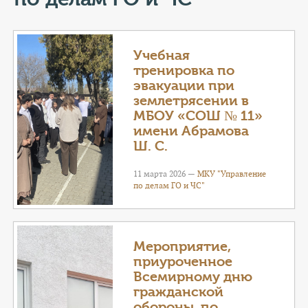
КОНТАКТЫ
ТАРИФЫ
Учебная
тренировка по
ГЕРОИ Z
эвакуации при
землетрясении в
КАТАЛОГ УСЛУГ
МБОУ «СОШ № 11»
имени Абрамова
СЛУЖБА ПО КОНТРАКТУ
Ш. С.
11 марта 2026 —
МКУ "Управление
по делам ГО и ЧС"
Мероприятие,
приуроченное
Всемирному дню
гражданской
обороны, по