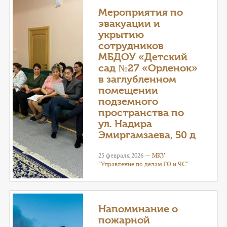
Мероприятия по
эвакуации и
укрытию
сотрудников
МБДОУ «Детский
сад №27 «Орленок»
в заглубленном
помещении
подземного
пространства по
ул. Надира
Эмиргамзаева, 50 д
25 февраля 2026 —
МКУ
"Управление по делам ГО и ЧС"
Напоминание о
пожарной