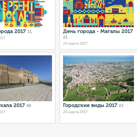
орода 2017
День города - Магалы 2017
31
21
017
24 марта 2017
кала 2017
Городские виды 2017
49
23
017
24 марта 2017