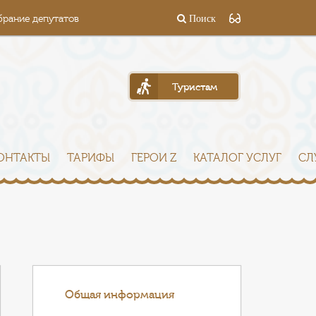
брание депутатов
Поиск
Туристам
ОНТАКТЫ
ТАРИФЫ
ГЕРОИ Z
КАТАЛОГ УСЛУГ
СЛ
Общая информация