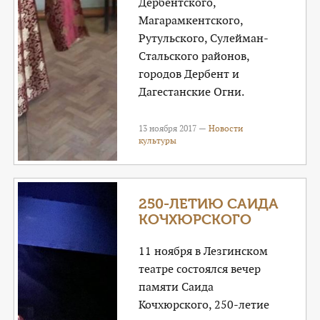
Дербентского,
Магарамкентского,
Рутульского, Сулейман-
Стальского районов,
городов Дербент и
Дагестанские Огни.
13 ноября 2017 —
Новости
культуры
250-ЛЕТИЮ САИДА
КОЧХЮРСКОГО
11 ноября в Лезгинском
театре состоялся вечер
памяти Саида
Кочхюрского, 250-летие