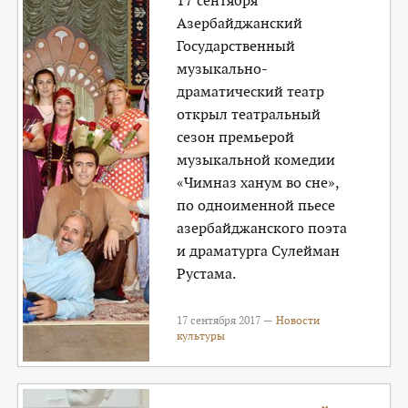
17 сентября
Азербайджанский
Государственный
музыкально-
драматический театр
открыл театральный
сезон премьерой
музыкальной комедии
«Чимназ ханум во сне»,
по одноименной пьесе
азербайджанского поэта
и драматурга Сулейман
Рустама.
17 сентября 2017 —
Новости
культуры