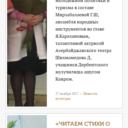
молодежной политики и
туризма в составе
Мирзабалаевой Г.Ш,
ансамбля народных
инструментов во главе
Я.Карахановым,
талантливой актрисой
Азербайджанского театра
Шихмамедова Д,
учащимся Дербентского
музучилища ашугом
Каиром.
27 ноября 2017 —
Новости
культуры
«ЧИТАЕМ СТИХИ О