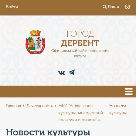
Войти
Поиск
ГОРОД
ГЛАВА
ГОРОД
ДЕРБЕНТ
АДМИНИСТРАЦИЯ
Официальный сайт городского
округа
ДЕЯТЕЛЬНОСТЬ
ДОКУМЕНТЫ
ВАКАНСИИ
ПРЕСС-ЦЕНТР
Главная
Деятельность
МКУ "Управление
Новости
культуры, молодежной
культуры
политики и спорта"
ТУРИСТАМ
Новости культуры