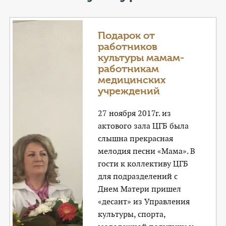
КОНТАКТЫ
ТАРИФЫ
Подарок от
работников
ГЕРОИ Z
культуры мамам-
работникам
КАТАЛОГ УСЛУГ
медицинских
учреждений
СЛУЖБА ПО КОНТРАКТУ
27 ноября 2017г. из
актового зала ЦГБ была
слышна прекрасная
мелодия песни «Мама». В
гости к коллективу ЦГБ
для подразделений с
Днем Матери пришел
«десант» из Управления
культуры, спорта,