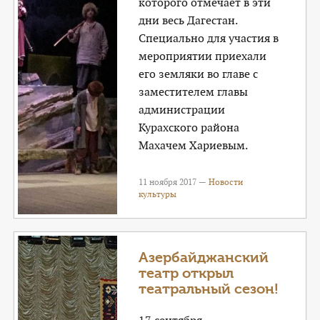
которого отмечает в эти
дни весь Дагестан.
Специально для участия в
мероприятии приехали
его земляки во главе с
заместителем главы
администрации
Курахского района
Махачем Хариевым.
11 ноября 2017 —
Новости
культуры
Азербайджанский
театр открыл
театральный сезон!