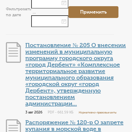
КОНТАКТЫ
Фильтровать
Применить
…
ТАРИФЫ
по дате
ГЕРОИ Z
Постановление № 205 О внесении
КАТАЛОГ УСЛУГ
изменений в муниципальную
программу городского округа
СЛУЖБА ПО КОНТРАКТУ
«город Дербент» «Комплексное
территориальное развитие
муниципального образования
«городской округ «город
Дербент», утвержденную
постановлением
администрации...
3 авг 2026
PDF - 661.59 КБ
Нормативно-правовые акты
Распоряжение № 120-р О запрете
купания в морской воде в