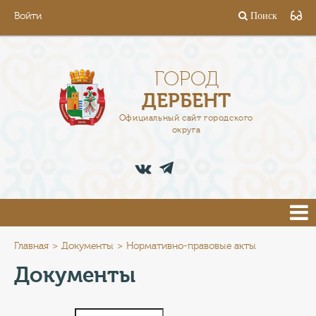
Войти
Поиск
ГОРОД
ГЛАВА
ГОРОД
ДЕРБЕНТ
АДМИНИСТРАЦИЯ
Официальный сайт городского
округа
ДЕЯТЕЛЬНОСТЬ
ДОКУМЕНТЫ
ВАКАНСИИ
ПРЕСС-ЦЕНТР
Главная
Документы
Нормативно-правовые акты
Документы
ТУРИСТАМ