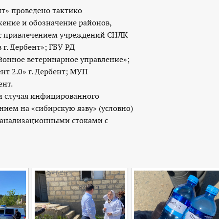
нт» проведено тактико-
жение и обозначение районов,
с привлечением учреждений СНЛК
г. Дербент»; ГБУ РД
йонное ветеринарное управление»;
нт 2.0» г. Дербент; МУП
ент.
и случая инфицированного
нием на «сибирскую язву» (условно)
канализационными стоками с