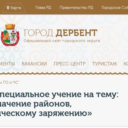
Глава РД
Правительство РД
Городское Со
Карта
ДЕРБЕНТ
ГОРОД
Официальный сайт городского округа
МЕНТЫ
ВАКАНСИИ
ПРЕСС-ЦЕНТР
ТУРИСТАМ
К
м ГО и ЧС"
пециальное учение на тему:
ачение районов,
ическому заряжению»