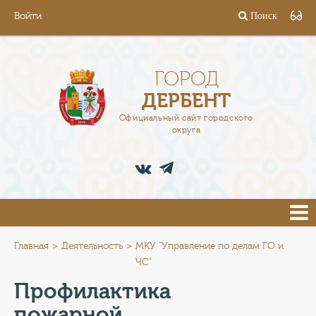
Войти
Поиск
ГОРОД
ГЛАВА
ГОРОД
ДЕРБЕНТ
АДМИНИСТРАЦИЯ
Официальный сайт городского
округа
ДЕЯТЕЛЬНОСТЬ
ДОКУМЕНТЫ
ВАКАНСИИ
ПРЕСС-ЦЕНТР
Главная
Деятельность
МКУ "Управление по делам ГО и
ЧС"
ТУРИСТАМ
Профилактика
пожарной