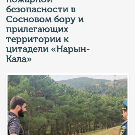
КОНТАКТЫ
безопасности в
ТАРИФЫ
Сосновом бору и
прилегающих
ГЕРОИ Z
территории к
КАТАЛОГ УСЛУГ
цитадели «Нарын-
Кала»
СЛУЖБА ПО КОНТРАКТУ