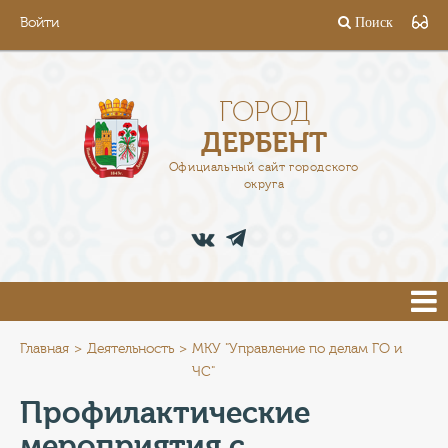
Войти
Поиск
ГОРОД
ГЛАВА
ГОРОД
ДЕРБЕНТ
АДМИНИСТРАЦИЯ
Официальный сайт городского
округа
ДЕЯТЕЛЬНОСТЬ
ДОКУМЕНТЫ
ВАКАНСИИ
ПРЕСС-ЦЕНТР
Главная
Деятельность
МКУ "Управление по делам ГО и
ЧС"
ТУРИСТАМ
Профилактические
мероприятия с