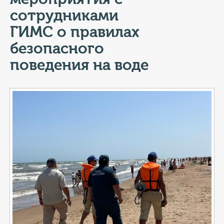
КОНТАКТЫ
сотрудниками
ТАРИФЫ
ГИМС о правилах
безопасного
ГЕРОИ Z
поведения на воде
КАТАЛОГ УСЛУГ
СЛУЖБА ПО КОНТРАКТУ