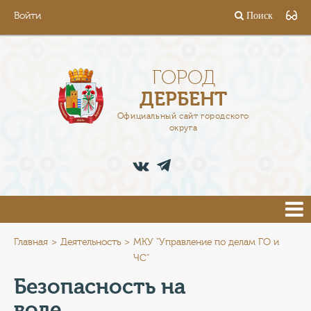
Войти
Поиск
ГОРОД
ГЛАВА
ГОРОД
ДЕРБЕНТ
АДМИНИСТРАЦИЯ
Официальный сайт городского
округа
ДЕЯТЕЛЬНОСТЬ
ДОКУМЕНТЫ
ВАКАНСИИ
ПРЕСС-ЦЕНТР
Главная
Деятельность
МКУ "Управление по делам ГО и
ЧС"
ТУРИСТАМ
Безопасность на
воде