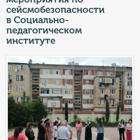
КОНТАКТЫ
сейсмобезопасности
ТАРИФЫ
в Социально-
педагогическом
ГЕРОИ Z
институте
КАТАЛОГ УСЛУГ
СЛУЖБА ПО КОНТРАКТУ