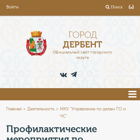
Войти
Поиск
ГОРОД
ГЛАВА
ГОРОД
ДЕРБЕНТ
АДМИНИСТРАЦИЯ
Официальный сайт городского
округа
ДЕЯТЕЛЬНОСТЬ
ДОКУМЕНТЫ
ВАКАНСИИ
ПРЕСС-ЦЕНТР
Главная
Деятельность
МКУ "Управление по делам ГО и
ЧС"
ТУРИСТАМ
Профилактические
мероприятия по