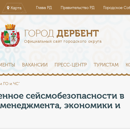
Глава РД
Правительство РД
Городское Со
Карта
ДЕРБЕНТ
ГОРОД
Официальный сайт городского округа
МЕНТЫ
ВАКАНСИИ
ПРЕСС-ЦЕНТР
ТУРИСТАМ
К
м ГО и ЧС"
енное сейсмобезопасности в
-менеджмента, экономики и