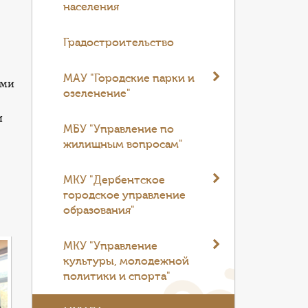
населения
Градостроительство
МАУ "Городские парки и
ями
озеленение"
и
МБУ "Управление по
жилищным вопросам"
МКУ "Дербентское
городское управление
образования"
МКУ "Управление
культуры, молодежной
политики и спорта"