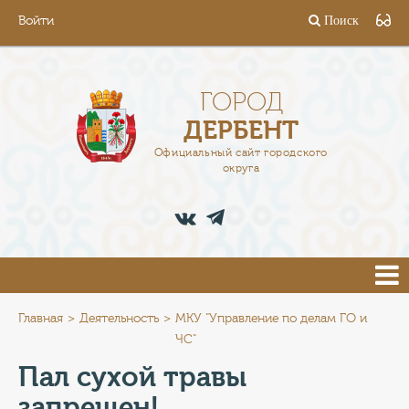
Войти
Поиск
ГОРОД
ГЛАВА
ГОРОД
ДЕРБЕНТ
АДМИНИСТРАЦИЯ
Официальный сайт городского
округа
ДЕЯТЕЛЬНОСТЬ
ДОКУМЕНТЫ
ВАКАНСИИ
ПРЕСС-ЦЕНТР
Главная
Деятельность
МКУ "Управление по делам ГО и
ЧС"
ТУРИСТАМ
Пал сухой травы
запрещен!