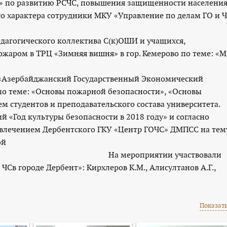
я» по развитию РСЧС, повышения защищенности населения
о характера сотрудники МКУ «Управление по делам ГО и Ч
едагогического коллектива С(к)ОШИ и учащихся,
ожаром в ТРЦ «Зимняя вишня» в гор. Кемерово по теме: «
 «Азербайджанский Государственный Экономический
по теме: «Основы пожарной безопасности», «Основы
ем студентов и преподавательского состава университета.
й «Год культуры безопасности в 2018 году» и согласно
ивлечением Дербентского ГКУ «Центр ГОЧС» ДМПСС на тем
ой
роприятии участвовали
Св городе Дербент»: Кирхлеров К.М., Алисултанов А.Г.,
Показать