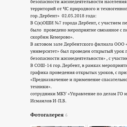
безопасности жизнедеятельности населени
территорий от ЧС природного и техногенног
гор. Дербент» 02.03.2018 года:
В С(к)ОШИ №7 города Дербент, с участием п
было проведено мероприятие связанное с п
скорбим Кемерово».
В актовом зале Дербентского филиала ООО
университет» был проведен открытый урок 
безопасности жизнедеятельности» , с участи
В СОШ-14 гор. Дербент, в рамках мероприяти
графика проведения открытых уроков, с пр
«Предназначение и применение спасательн
техники». На ме
сотрудники МКУ «Управление по делам ГО и Ч
Исмаилов И-П.Б.
Фотогалерея
6