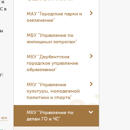
 и
С в
МАУ "Городские парки и
озеленение"
Мы
МБУ "Управление по
жилищным вопросам"
МКУ "Дербентское
городское управление
образования"
у:
МКУ "Управление
культуры, молодежной
политики и спорта"
МКУ "Управление по
 все
делам ГО и ЧС"