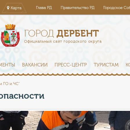
Глава РД
Правительство РД
Городское Со
Карта
ДЕРБЕНТ
ГОРОД
Официальный сайт городского округа
МЕНТЫ
ВАКАНСИИ
ПРЕСС-ЦЕНТР
ТУРИСТАМ
К
м ГО и ЧС"
опасности