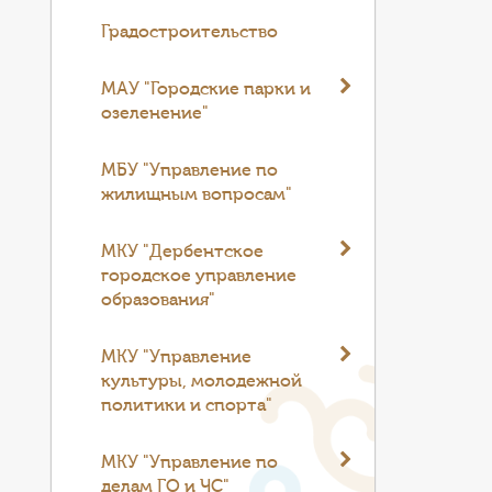
Градостроительство
МАУ "Городские парки и
озеленение"
МБУ "Управление по
жилищным вопросам"
МКУ "Дербентское
городское управление
образования"
МКУ "Управление
культуры, молодежной
политики и спорта"
МКУ "Управление по
делам ГО и ЧС"