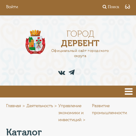
Войти
Поиск
ГОРОД
ГЛАВА
ГОРОД
ДЕРБЕНТ
АДМИНИСТРАЦИЯ
Официальный сайт городского
округа
ДЕЯТЕЛЬНОСТЬ
ДОКУМЕНТЫ
ВАКАНСИИ
ПРЕСС-ЦЕНТР
Главная
Деятельность
Управление
Развитие
экономики и
промышленности
инвестиций
ТУРИСТАМ
Каталог