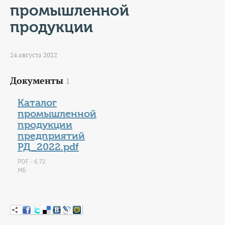
КОНТАКТЫ
промышленной
продукции
ТАРИФЫ
ГЕРОИ Z
24 августа 2022
КАТАЛОГ УСЛУГ
Документы
1
Каталог
СЛУЖБА ПО КОНТРАКТУ
промышленной
продукции
предприятий
РД_2022.pdf
PDF - 6.72
МБ