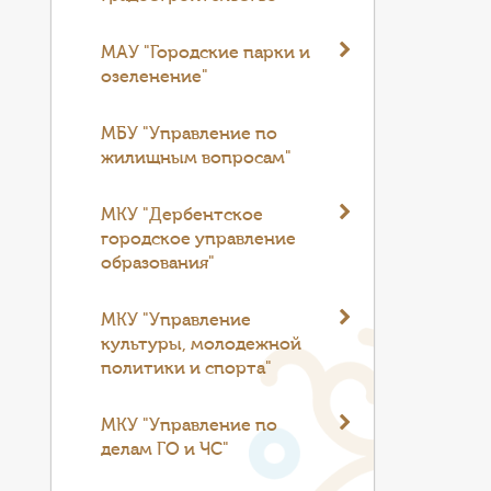
МАУ "Городские парки и
озеленение"
МБУ "Управление по
жилищным вопросам"
МКУ "Дербентское
городское управление
образования"
МКУ "Управление
культуры, молодежной
политики и спорта"
МКУ "Управление по
делам ГО и ЧС"