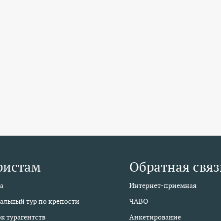
ристам
Обратная связ
а
Интернет-приемная
альный тур по крепости
ЧАВО
к турагентств
Анкетирование