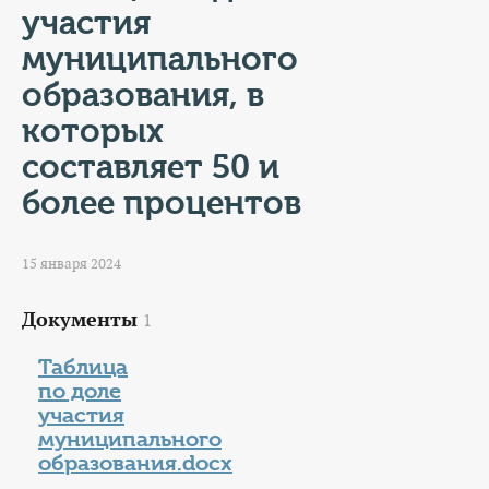
КОНТАКТЫ
участия
муниципального
ТАРИФЫ
образования, в
ГЕРОИ Z
которых
составляет 50 и
КАТАЛОГ УСЛУГ
более процентов
СЛУЖБА ПО КОНТРАКТУ
15 января 2024
Документы
1
Таблица
по доле
участия
муниципального
образования.docx