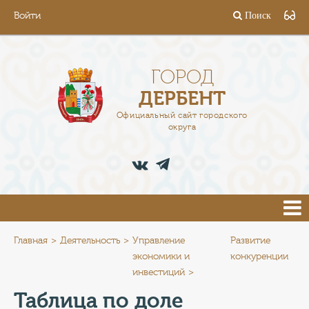
Войти
Поиск
ГОРОД
ГЛАВА
ГОРОД
ДЕРБЕНТ
АДМИНИСТРАЦИЯ
Официальный сайт городского
округа
ДЕЯТЕЛЬНОСТЬ
ДОКУМЕНТЫ
ВАКАНСИИ
ПРЕСС-ЦЕНТР
Главная
Деятельность
Управление
Развитие
экономики и
конкуренции
инвестиций
ТУРИСТАМ
Таблица по доле