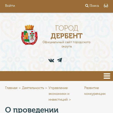
Войти
Поиск
ГОРОД
ГЛАВА
ГОРОД
ДЕРБЕНТ
АДМИНИСТРАЦИЯ
Официальный сайт городского
округа
ДЕЯТЕЛЬНОСТЬ
ДОКУМЕНТЫ
ВАКАНСИИ
ПРЕСС-ЦЕНТР
Главная
Деятельность
Управление
Развитие
экономики и
конкуренции
инвестиций
ТУРИСТАМ
О проведении