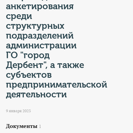
КОНТАКТЫ
анкетирования
среди
ТАРИФЫ
структурных
ГЕРОИ Z
подразделений
администрации
КАТАЛОГ УСЛУГ
ГО "город
СЛУЖБА ПО КОНТРАКТУ
Дербент", а также
субъектов
предпринимательской
деятельности
9 января 2023
Документы
1