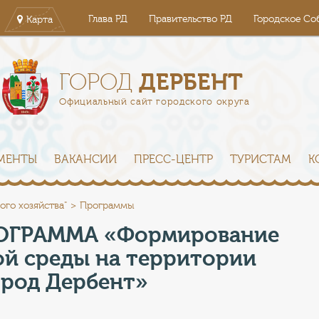
Глава РД
Правительство РД
Городское Со
Карта
ДЕРБЕНТ
ГОРОД
Официальный сайт городского округа
МЕНТЫ
ВАКАНСИИ
ПРЕСС-ЦЕНТР
ТУРИСТАМ
К
ого хозяйства"
Программы
ГРАММА «Формирование
ой среды на территории
ород Дербент»