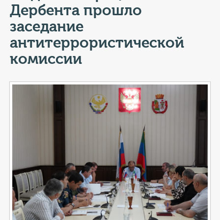
КОНТАКТЫ
Дербента прошло
заседание
ТАРИФЫ
антитеррористической
ГЕРОИ Z
комиссии
КАТАЛОГ УСЛУГ
СЛУЖБА ПО КОНТРАКТУ