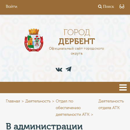
Войти
Поиск
ГОРОД
ГЛАВА
ГОРОД
ДЕРБЕНТ
АДМИНИСТРАЦИЯ
Официальный сайт городского
округа
ДЕЯТЕЛЬНОСТЬ
ДОКУМЕНТЫ
ВАКАНСИИ
ПРЕСС-ЦЕНТР
Главная
Деятельность
Отдел по
Деятельность
обеспечению
отдела АТК
деятельности АТК
ТУРИСТАМ
В администрации