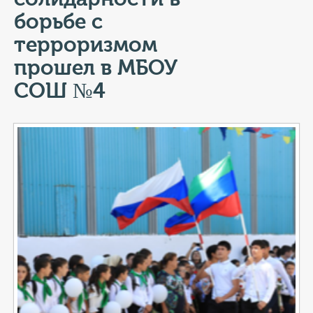
КОНТАКТЫ
борьбе с
ТАРИФЫ
терроризмом
прошел в МБОУ
ГЕРОИ Z
СОШ №4
КАТАЛОГ УСЛУГ
СЛУЖБА ПО КОНТРАКТУ