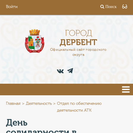
Войти
Поиск
ГОРОД
ГЛАВА
ГОРОД
ДЕРБЕНТ
АДМИНИСТРАЦИЯ
Официальный сайт городского
округа
ДЕЯТЕЛЬНОСТЬ
ДОКУМЕНТЫ
ВАКАНСИИ
ПРЕСС-ЦЕНТР
Главная
Деятельность
Отдел по обеспечению
деятельности АТК
ТУРИСТАМ
День
солидарности в