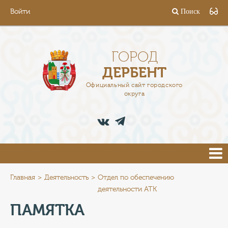
Войти
Поиск
ГОРОД
ГЛАВА
ГОРОД
ДЕРБЕНТ
АДМИНИСТРАЦИЯ
Официальный сайт городского
округа
ДЕЯТЕЛЬНОСТЬ
ДОКУМЕНТЫ
ВАКАНСИИ
ПРЕСС-ЦЕНТР
Главная
Деятельность
Отдел по обеспечению
деятельности АТК
ТУРИСТАМ
ПАМЯТКА