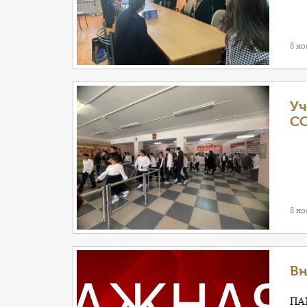
8 но
Уч
С
8 но
Вн
ПА