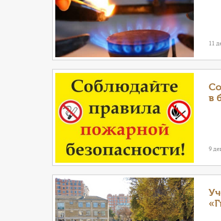
11 д
Со
в 
9 де
Уч
«Г