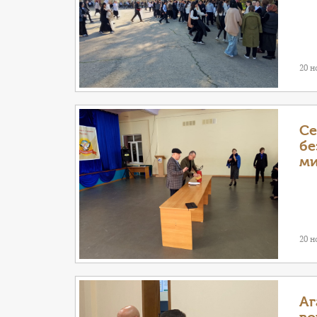
20 н
Се
бе
м
20 н
Аг