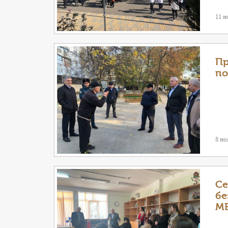
11 н
Пр
по
8 но
Се
бе
М