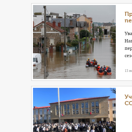
Пр
пе
Ув
На
пер
сез
13 н
Уч
С