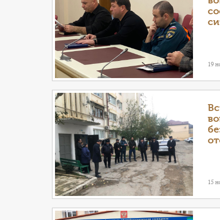
во
со
си
19 н
Вс
во
бе
от
15 н