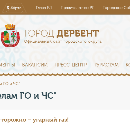
Глава РД
Правительство РД
Городское Со
Карта
ДЕРБЕНТ
ГОРОД
Официальный сайт городского округа
МЕНТЫ
ВАКАНСИИ
ПРЕСС-ЦЕНТР
ТУРИСТАМ
К
м ГО и ЧС"
елам ГО и ЧС"
торожно – угарный газ!