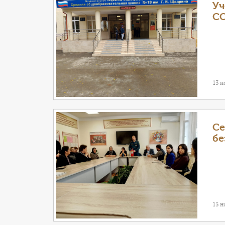
Уч
С
13 н
Се
бе
13 н