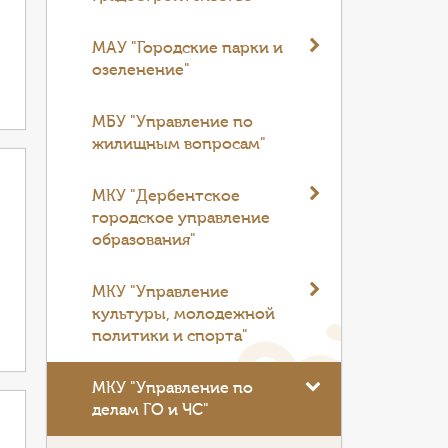
МАУ "Городские парки и
озеленение"
МБУ "Управление по
жилищным вопросам"
МКУ "Дербентское
городское управление
образования"
МКУ "Управление
культуры, молодежной
политики и спорта"
МКУ "Управление по
делам ГО и ЧС"