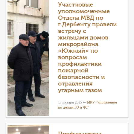
Участковые
уполномоченные
Отдела МВД по
г.Дербенту провели
встречу с
жильцами домов
микрорайона
«Южный» по
вопросам
профилактики
пожарной
безопасности и
отравления
угарным газом
17 января 2025 —
МКУ "Управление
по делам ГО и ЧС"
Профилактика