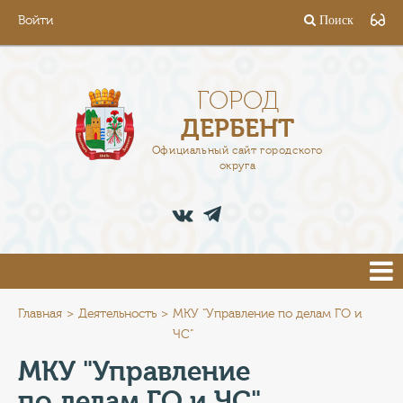
Войти
Поиск
ГОРОД
ГЛАВА
ГОРОД
ДЕРБЕНТ
АДМИНИСТРАЦИЯ
Официальный сайт городского
округа
ДЕЯТЕЛЬНОСТЬ
ДОКУМЕНТЫ
ВАКАНСИИ
ПРЕСС-ЦЕНТР
Главная
Деятельность
МКУ "Управление по делам ГО и
ЧС"
ТУРИСТАМ
МКУ "Управление
по делам ГО и ЧС"