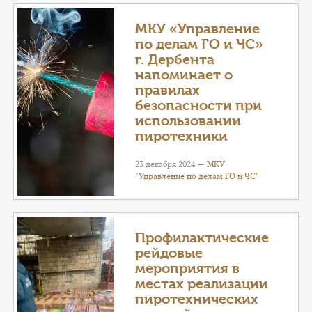
МКУ «Управление
по делам ГО и ЧС»
г. Дербента
напоминает о
правилах
безопасности при
использовании
пиротехники
23 декабря 2024 —
МКУ
"Управление по делам ГО и ЧС"
Профилактические
рейдовые
мероприятия в
местах реализации
пиротехнических