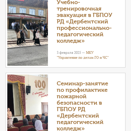
Учебно-
тренировочная
эвакуация в ГБПОУ
РД «Дербентский
профессионально-
педагогический
колледж»
3 февраля 2025 —
МКУ
"Управление по делам ГО и ЧС"
Семинар-занятие
по профилактике
пожарной
безопасности в
ГБПОУ РД
«Дербентский
педагогический
колледж»