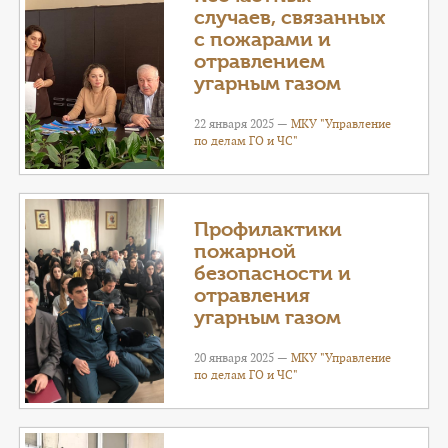
случаев, связанных
с пожарами и
отравлением
угарным газом
22 января 2025 —
МКУ "Управление
по делам ГО и ЧС"
Профилактики
пожарной
безопасности и
отравления
угарным газом
20 января 2025 —
МКУ "Управление
по делам ГО и ЧС"