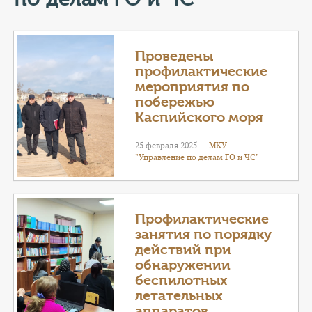
КОНТАКТЫ
ТАРИФЫ
Проведены
профилактические
ГЕРОИ Z
мероприятия по
побережью
КАТАЛОГ УСЛУГ
Каспийского моря
СЛУЖБА ПО КОНТРАКТУ
25 февраля 2025 —
МКУ
"Управление по делам ГО и ЧС"
Профилактические
занятия по порядку
действий при
обнаружении
беспилотных
летательных
аппаратов