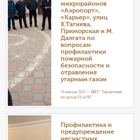
микрорайонов
«Аэропорт»,
«Карьер», улиц
Х.Тагиева,
Приморская и М.
Далгата по
вопросам
профилактики
пожарной
безопасности и
отравления
угарным газом
28 января 2025 —
МКУ "Управление
по делам ГО и ЧС"
Профилактика и
предупреждение
несчастных